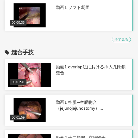
動画1 ソフト凝固
00:00:33
全て見る
縫合手技
動画1 overlap法における挿入孔閉鎖
縫合...
00:01:31
動画1 空腸─空腸吻合
（jejunojejunostomy）...
00:01:59
動画2 十二指腸─空腸吻合