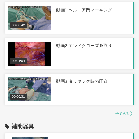
動画1 ヘルニア門マーキング
00:00:42
動画2 エンドクローズ糸取り
00:01:04
動画3 タッキング時の圧迫
00:00:31
全て見る
補助器具