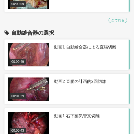
00:00:59
全て見る
自動縫合器の選択
動画1 自動縫合器による直腸切離
00:00:49
動画2 直腸の計画的2回切離
00:01:29
動画1 右下葉気管支切離
00:00:43