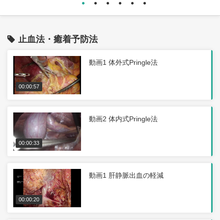
止血法・癒着予防法
動画1 体外式Pringle法
00:00:57
動画2 体内式Pringle法
00:00:33
動画1 肝静脈出血の軽減
00:00:20