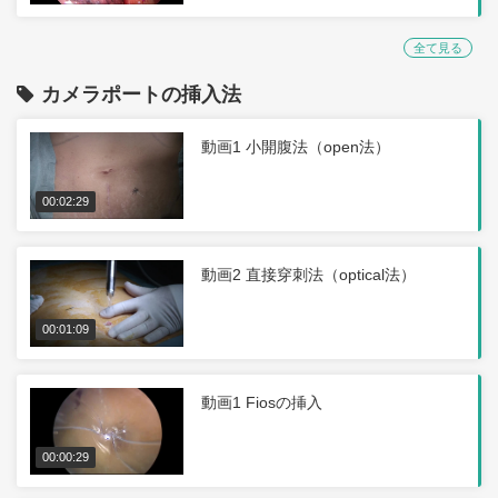
全て見る
カメラポートの挿入法
動画1 小開腹法（open法）
00:02:29
動画2 直接穿刺法（optical法）
00:01:09
動画1 Fiosの挿入
00:00:29