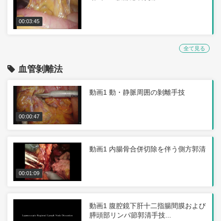
00:03:45
全て見る
血管剝離法
動画1 動・静脈周囲の剝離手技
00:00:47
動画1 内腸骨合併切除を伴う側方郭清
00:01:09
動画1 腹腔鏡下肝十二指腸間膜および
膵頭部リンパ節郭清手技...