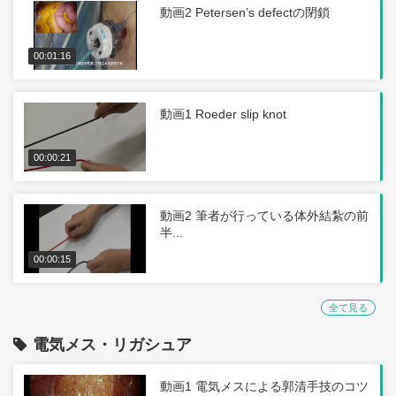
動画2 Petersen’s defectの閉鎖
00:01:16
動画1 Roeder slip knot
00:00:21
動画2 筆者が行っている体外結紮の前
半...
00:00:15
全て見る
電気メス・リガシュア
動画1 電気メスによる郭清手技のコツ