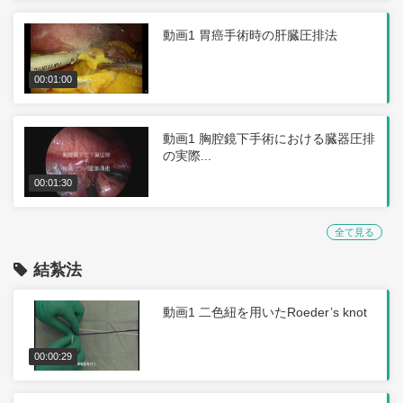
動画1 胃癌手術時の肝臓圧排法
00:01:00
動画1 胸腔鏡下手術における臓器圧排
の実際...
00:01:30
全て見る
結紮法
動画1 二色紐を用いたRoeder’s knot
00:00:29