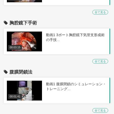
全て見る
胸腔鏡下手術
動画1 3ポート胸腔鏡下気管支形成術
の手技...
00:03:15
全て見る
腹膜閉鎖法
動画1 腹膜閉鎖のシミュレーション・
トレーニング...
00:01:41
全て見る