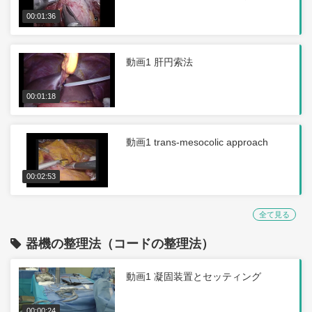
00:01:36
動画1 肝円索法
00:01:18
動画1 trans-mesocolic approach
00:02:53
全て見る
器機の整理法（コードの整理法）
動画1 凝固装置とセッティング
00:00:24