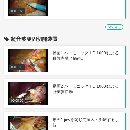
00:01:18
全て見る
超音波凝固切開装置
動画1 ハーモニック HD 1000iによる
骨盤内臓全摘術...
00:01:11
動画2 ハーモニック HD 1000iによる
肝実質切離...
00:00:50
動画1 jawを閉じて挿入・剥離する手
技