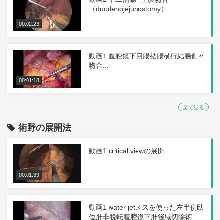
（duodenojejunostomy）...
00:02:23
動画1 腹腔鏡下回腸結腸横行結腸側々
吻合...
00:01:18
全て見る
術野の展開法
動画1 critical viewの展開
00:01:39
動画1 water jetメスを使った左半側臥
位肝非脱転腹腔鏡下肝後域切除術...